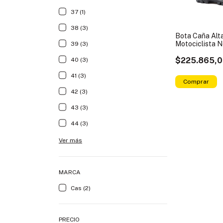
37 (1)
38 (3)
Bota Caña Alt
Motociclista 
39 (3)
Impermeable
$225.865,
40 (3)
41 (3)
Comprar
42 (3)
43 (3)
44 (3)
Ver más
MARCA
Cas (2)
PRECIO