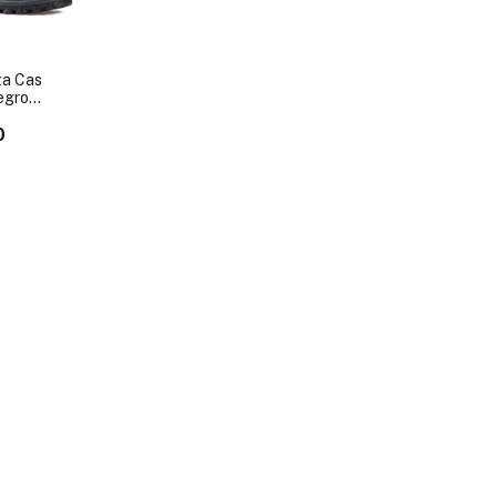
ta Cas
egro
0