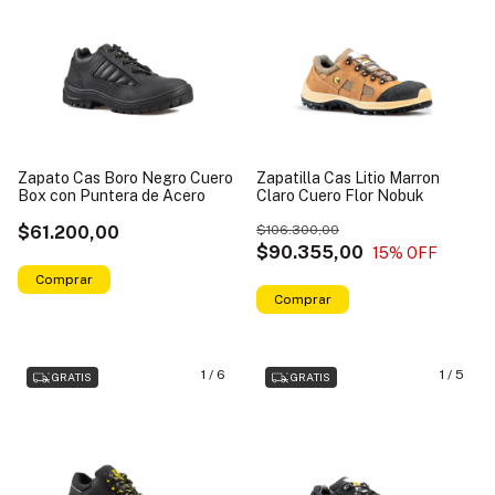
Zapato Cas Boro Negro Cuero
Zapatilla Cas Litio Marron
Box con Puntera de Acero
Claro Cuero Flor Nobuk
$61.200,00
$106.300,00
$90.355,00
15
% OFF
Comprar
Comprar
1
/
6
1
/
5
GRATIS
GRATIS