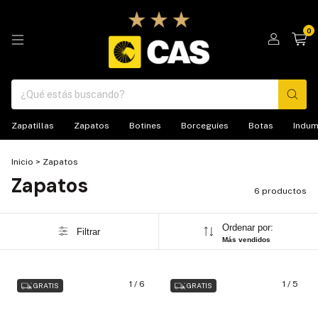
0
Zapatillas
Zapatos
Botines
Borceguíes
Botas
Indum
Inicio
>
Zapatos
Zapatos
6 productos
Ordenar por:
Filtrar
Más vendidos
1
/
6
1
/
5
GRATIS
GRATIS